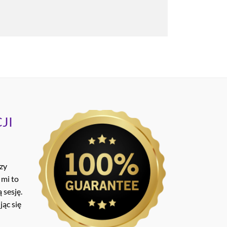
JI
ozy
 mi to
 sesję.
ąc się