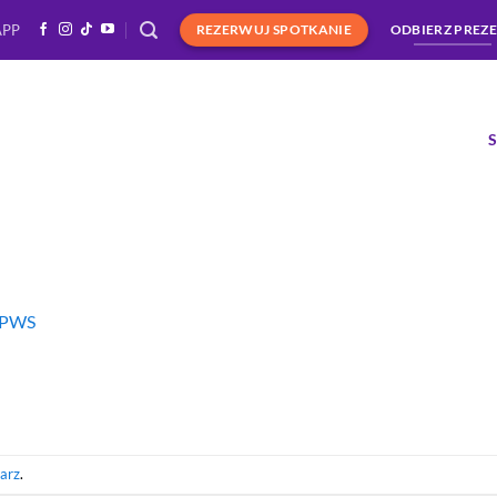
APP
REZERWUJ SPOTKANIE
ODBIERZ PREZ
aPWS
arz
.