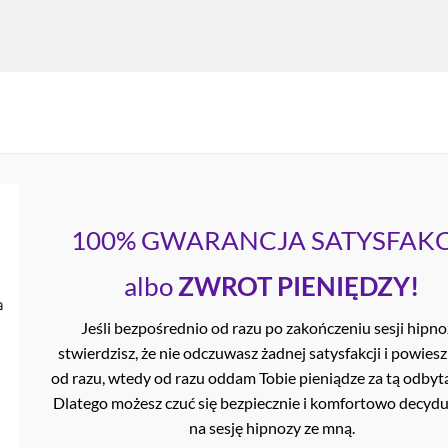
100% GWARANCJA SATYSFAKC
albo
ZWROT PIENIĘDZY!
Jeśli bezpośrednio od razu po zakończeniu sesji hipn
stwierdzisz, że nie odczuwasz żadnej satysfakcji i powiesz
od razu, wtedy od razu oddam Tobie pieniądze za tą odbytą
Dlatego możesz czuć się bezpiecznie i komfortowo decyduj
na sesję hipnozy ze mną.