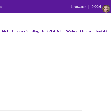
Logowanie
0.00
zł
ENT
START
Hipnoza
Blog
BEZPŁATNIE
Wideo
O mnie
Kontakt