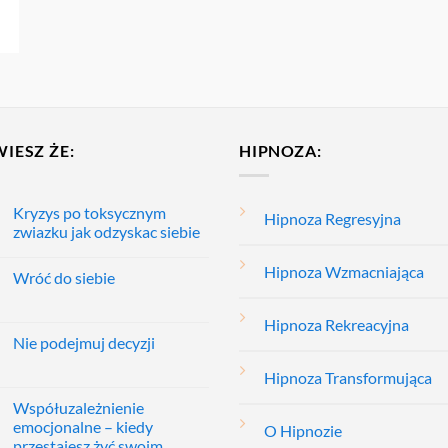
WIESZ ŻE:
HIPNOZA:
Kryzys po toksycznym
Hipnoza Regresyjna
zwiazku jak odzyskac siebie
Hipnoza Wzmacniająca
Wróć do siebie
Hipnoza Rekreacyjna
Nie podejmuj decyzji
Hipnoza Transformująca
Współuzależnienie
emocjonalne – kiedy
O Hipnozie
przestajesz żyć swoim