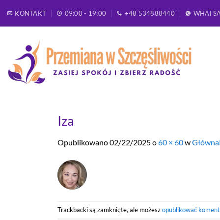
Przewiń
KONTAKT
09:00 - 19:00
+48 534888440
WHATS
do
zawartości
Iza
Opublikowano
02/22/2025
o
60 × 60
w
Główn
Trackbacki są zamknięte, ale możesz
opublikować koment