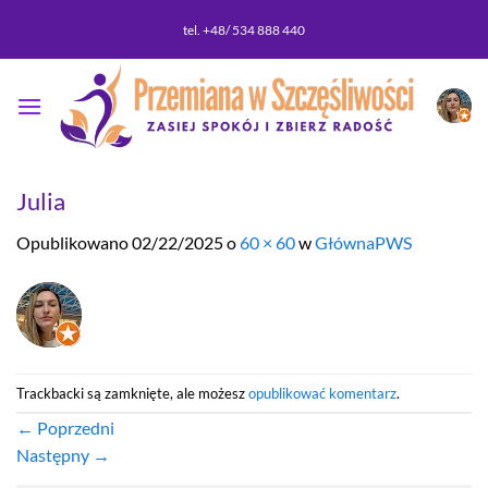
Przewiń
tel. +48/ 534 888 440
do
zawartości
Julia
Opublikowano
02/22/2025
o
60 × 60
w
GłównaPWS
Trackbacki są zamknięte, ale możesz
opublikować komentarz
.
←
Poprzedni
Następny
→