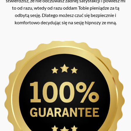
stwierdzisz, że nie odczuwasz żadnej satysfakcji i powiesz mi
to od razu, wtedy od razu oddam Tobie pieniądze za tą
odbytą sesję. Dlatego możesz czuć się bezpiecznie i
komfortowo decydując się na sesję hipnozy ze mną.