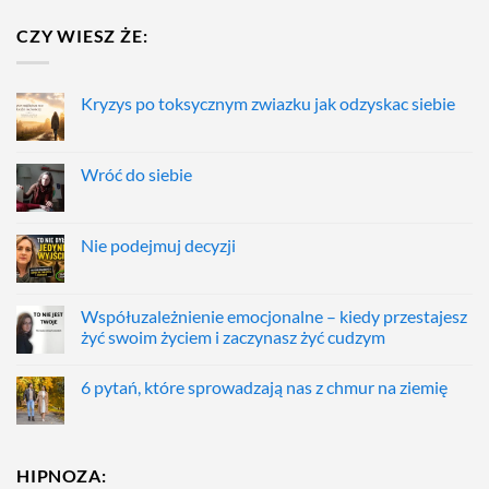
CZY WIESZ ŻE:
Kryzys po toksycznym zwiazku jak odzyskac siebie
Wróć do siebie
Nie podejmuj decyzji
Współuzależnienie emocjonalne – kiedy przestajesz
żyć swoim życiem i zaczynasz żyć cudzym
6 pytań, które sprowadzają nas z chmur na ziemię
HIPNOZA: