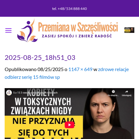
Przewiń
tel. +48/ 534 888 440
do
zawartości
2025-08-25_18h51_03
Opublikowano
08/25/2025
o
1147 × 649
w
zdrowe relacje
odbierz serię 15 filmów sp