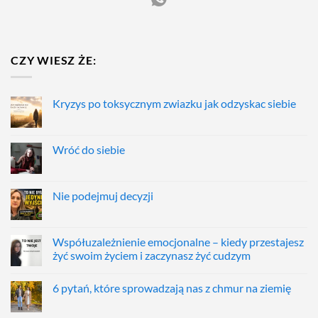
CZY WIESZ ŻE:
Kryzys po toksycznym zwiazku jak odzyskac siebie
Wróć do siebie
Nie podejmuj decyzji
Współuzależnienie emocjonalne – kiedy przestajesz
żyć swoim życiem i zaczynasz żyć cudzym
6 pytań, które sprowadzają nas z chmur na ziemię