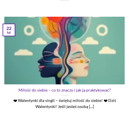
22
lut
Miłość do siebie – co to znaczy i jak ją praktykować?
❤️ Walentynki dla singli – świętuj miłość do siebie! ❤️ Dziś
Walentynki! Jeśli jesteś osobą [...]