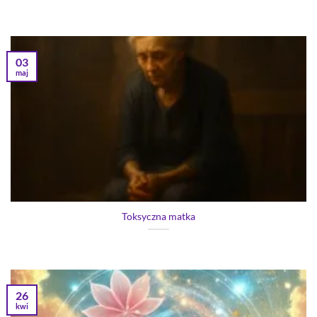
03
maj
Toksyczna matka
26
kwi