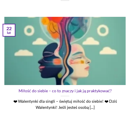
22
lut
Miłość do siebie – co to znaczy i jak ją praktykować?
❤️ Walentynki dla singli – świętuj miłość do siebie! ❤️ Dziś
Walentynki! Jeśli jesteś osobą [...]