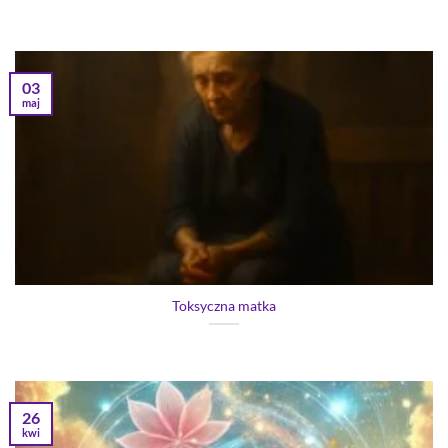
03
maj
Toksyczna matka
26
kwi