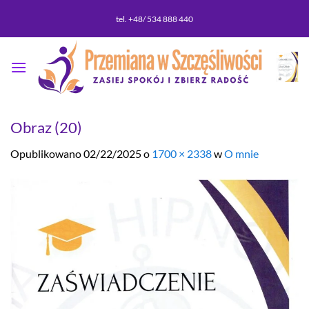
Przewiń
tel. +48/ 534 888 440
do
zawartości
Obraz (20)
Opublikowano
02/22/2025
o
1700 × 2338
w
O mnie