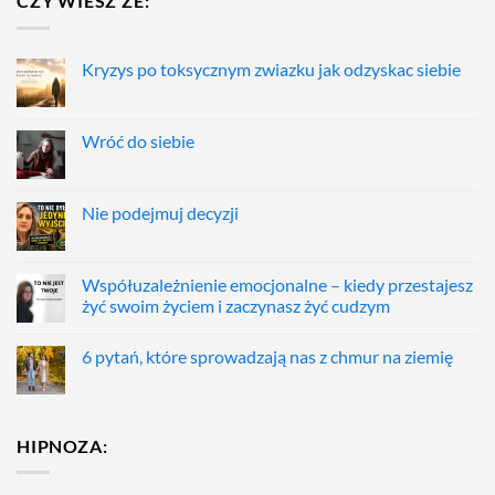
CZY WIESZ ŻE:
Kryzys po toksycznym zwiazku jak odzyskac siebie
Wróć do siebie
Nie podejmuj decyzji
Współuzależnienie emocjonalne – kiedy przestajesz
żyć swoim życiem i zaczynasz żyć cudzym
6 pytań, które sprowadzają nas z chmur na ziemię
HIPNOZA: