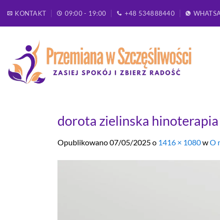
Przewiń
KONTAKT
09:00 - 19:00
+48 534888440
WHATS
do
zawartości
dorota zielinska hinoterapi
Opublikowano
07/05/2025
o
1416 × 1080
w
O 