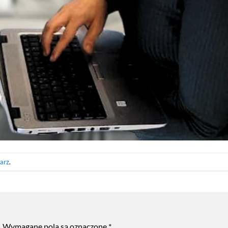
arz
.
.
Wymagane pola są oznaczone
*