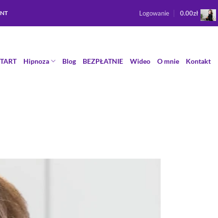
Logowanie
0.00
zł
ENT
START
Hipnoza
Blog
BEZPŁATNIE
Wideo
O mnie
Kontakt