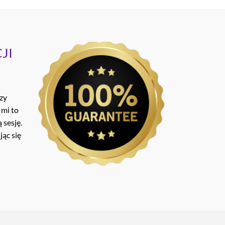
JI
ozy
 mi to
 sesję.
ąc się