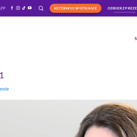
APP
REZERWUJ SPOTKANIE
ODBIERZ PREZ
a1
mnie