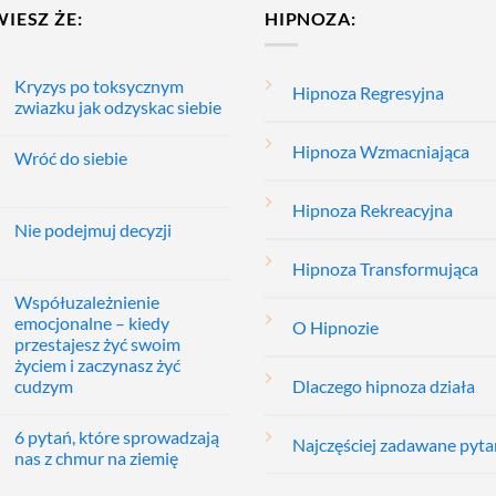
WIESZ ŻE:
HIPNOZA:
Kryzys po toksycznym
Hipnoza Regresyjna
zwiazku jak odzyskac siebie
Hipnoza Wzmacniająca
Wróć do siebie
Hipnoza Rekreacyjna
Nie podejmuj decyzji
Hipnoza Transformująca
Współuzależnienie
emocjonalne – kiedy
O Hipnozie
przestajesz żyć swoim
życiem i zaczynasz żyć
cudzym
Dlaczego hipnoza działa
6 pytań, które sprowadzają
Najczęściej zadawane pyta
nas z chmur na ziemię