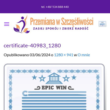
Przewiń
tel. +48/ 534 888 440
do
zawartości
certificate-40983_1280
Opublikowano
03/06/2024
o
1280 × 941
w
O mnie