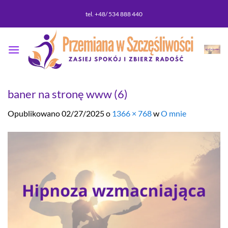
Przewiń
tel. +48/ 534 888 440
do
zawartości
baner na stronę www (6)
Opublikowano
02/27/2025
o
1366 × 768
w
O mnie