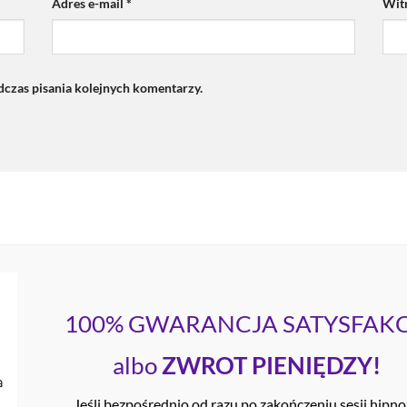
Adres e-mail
*
Wit
dczas pisania kolejnych komentarzy.
100% GWARANCJA SATYSFAKC
albo
ZWROT PIENIĘDZY!
Jeśli bezpośrednio od razu po zakończeniu sesji hipn