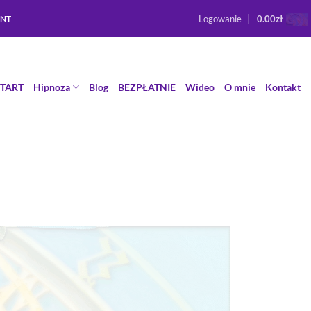
Logowanie
0.00
zł
ENT
START
Hipnoza
Blog
BEZPŁATNIE
Wideo
O mnie
Kontakt