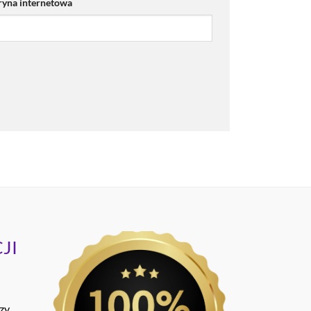
ryna internetowa
JI
ozy