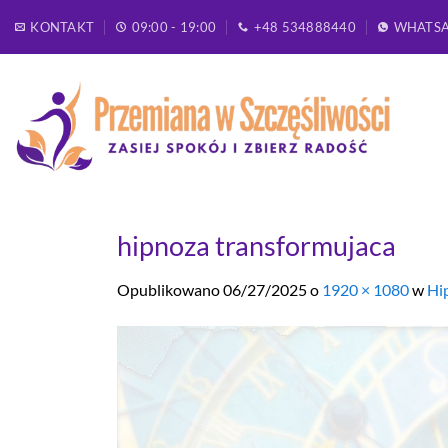
Przewiń
KONTAKT
09:00 - 19:00
+48 534888440
WHATS
do
zawartości
hipnoza transformujaca
Opublikowano
06/27/2025
o
1920 × 1080
w
Hi