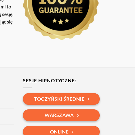
 mi to
 sesję.
ąc się
SESJE HIPNOTYCZNE:
TOCZYŃSKI ŚREDNIE
WARSZAWA
ONLINE