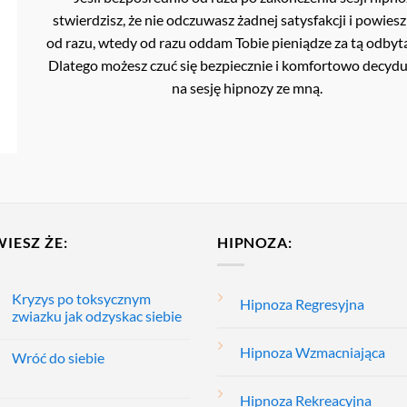
stwierdzisz, że nie odczuwasz żadnej satysfakcji i powiesz
od razu, wtedy od razu oddam Tobie pieniądze za tą odbytą
Dlatego możesz czuć się bezpiecznie i komfortowo decyduj
na sesję hipnozy ze mną.
WIESZ ŻE:
HIPNOZA:
Kryzys po toksycznym
Hipnoza Regresyjna
zwiazku jak odzyskac siebie
Hipnoza Wzmacniająca
Wróć do siebie
Hipnoza Rekreacyjna