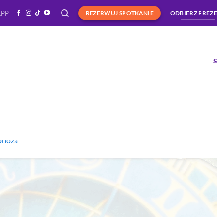
APP
REZERWUJ SPOTKANIE
ODBIERZ PREZ
pnoza