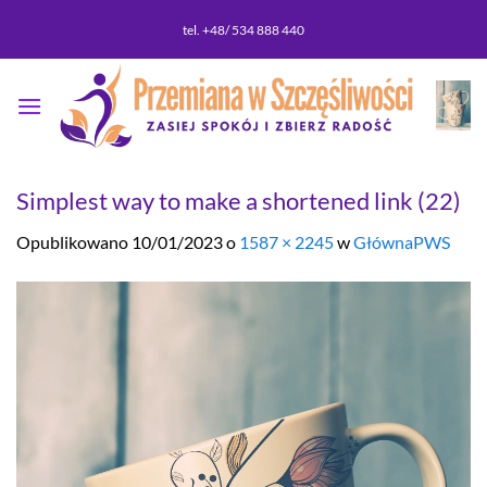
Przewiń
tel. +48/ 534 888 440
do
zawartości
Simplest way to make a shortened link (22)
Opublikowano
10/01/2023
o
1587 × 2245
w
GłównaPWS