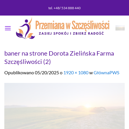
Przewiń
tel. +48/ 534 888 440
do
zawartości
baner na strone Dorota Zielińska Farma
Szczęśliwości (2)
Opublikowano
05/20/2025
o
1920 × 1080
w
GłównaPWS