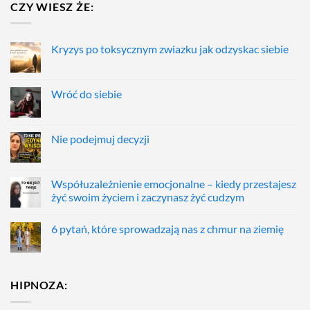
CZY WIESZ ŻE:
Kryzys po toksycznym zwiazku jak odzyskac siebie
Wróć do siebie
Nie podejmuj decyzji
Współuzależnienie emocjonalne – kiedy przestajesz
żyć swoim życiem i zaczynasz żyć cudzym
6 pytań, które sprowadzają nas z chmur na ziemię
HIPNOZA: