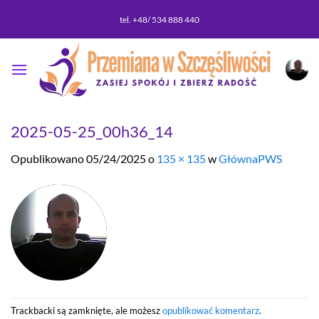
Przewiń
tel. +48/ 534 888 440
do
zawartości
2025-05-25_00h36_14
Opublikowano
05/24/2025
o
135 × 135
w
GłównaPWS
Trackbacki są zamknięte, ale możesz
opublikować komentarz
.