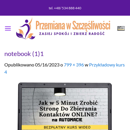
Przewiń
tel. +48/ 534 888 440
do
zawartości
notebook (1)1
Opublikowano
05/16/2023
o
799 × 396
w
Przykładowy kurs
4