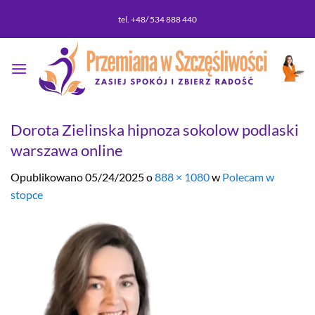
Przewiń
tel. +48/ 534 888 440
do
zawartości
Dorota Zielinska hipnoza sokolow podlaski
warszawa online
Opublikowano
05/24/2025
o
888 × 1080
w
Polecam w
stopce