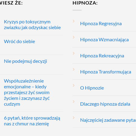
WIESZ ŻE:
HIPNOZA:
Kryzys po toksycznym
Hipnoza Regresyjna
zwiazku jak odzyskac siebie
Hipnoza Wzmacniająca
Wróć do siebie
Hipnoza Rekreacyjna
Nie podejmuj decyzji
Hipnoza Transformująca
Współuzależnienie
emocjonalne – kiedy
O Hipnozie
przestajesz żyć swoim
życiem i zaczynasz żyć
cudzym
Dlaczego hipnoza działa
6 pytań, które sprowadzają
Najczęściej zadawane pyta
nas z chmur na ziemię