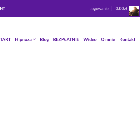
Logowanie
0.00
zł
ENT
START
Hipnoza
Blog
BEZPŁATNIE
Wideo
O mnie
Kontakt