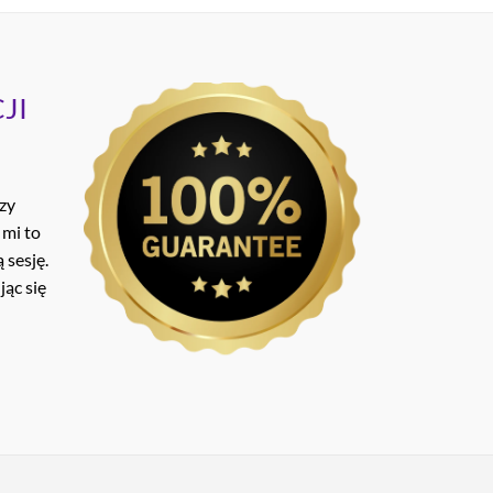
JI
ozy
 mi to
 sesję.
ąc się