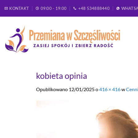
Przewiń
KONTAKT
09:00 - 19:00
+48 534888440
WHATS
do
zawartości
kobieta opinia
Opublikowano
12/01/2025
o
416 × 416
w
Cenni