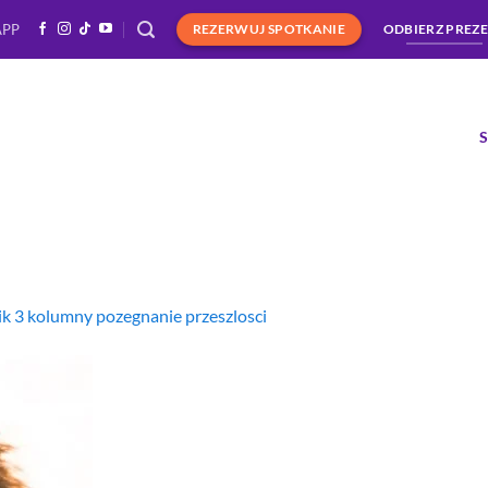
APP
REZERWUJ SPOTKANIE
ODBIERZ PREZ
k 3 kolumny pozegnanie przeszlosci