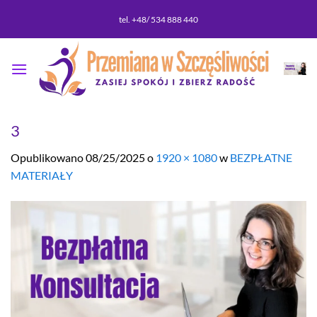
Przewiń
tel. +48/ 534 888 440
do
zawartości
3
Opublikowano
08/25/2025
o
1920 × 1080
w
BEZPŁATNE
MATERIAŁY