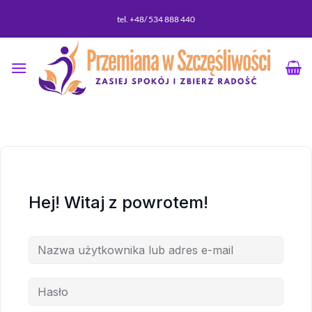
Przewiń
tel. +48/ 534 888 440
do
zawartości
Hej! Witaj z powrotem!