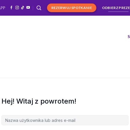
APP
REZERWUJ SPOTKANIE
ODBIERZ PREZ
Hej! Witaj z powrotem!