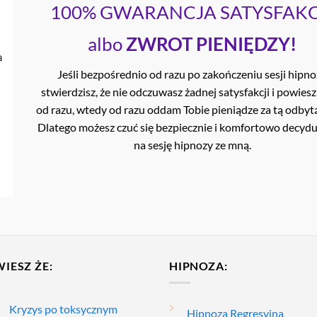
100% GWARANCJA SATYSFAKC
albo
ZWROT PIENIĘDZY!
Jeśli bezpośrednio od razu po zakończeniu sesji hipn
stwierdzisz, że nie odczuwasz żadnej satysfakcji i powiesz
od razu, wtedy od razu oddam Tobie pieniądze za tą odbytą
Dlatego możesz czuć się bezpiecznie i komfortowo decyduj
na sesję hipnozy ze mną.
WIESZ ŻE:
HIPNOZA:
Kryzys po toksycznym
Hipnoza Regresyjna