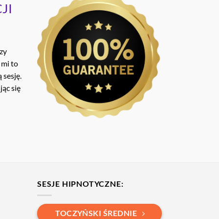
JI
ozy
 mi to
 sesję.
ąc się
SESJE HIPNOTYCZNE:
TOCZYŃSKI ŚREDNIE