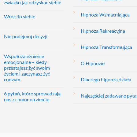
zwiazku jak odzyskac siebie
Hipnoza Wzmacniająca
Wróć do siebie
Hipnoza Rekreacyjna
Nie podejmuj decyzji
Hipnoza Transformująca
Współuzależnienie
emocjonalne – kiedy
O Hipnozie
przestajesz żyć swoim
życiem i zaczynasz żyć
cudzym
Dlaczego hipnoza działa
6 pytań, które sprowadzają
Najczęściej zadawane pyta
nas z chmur na ziemię