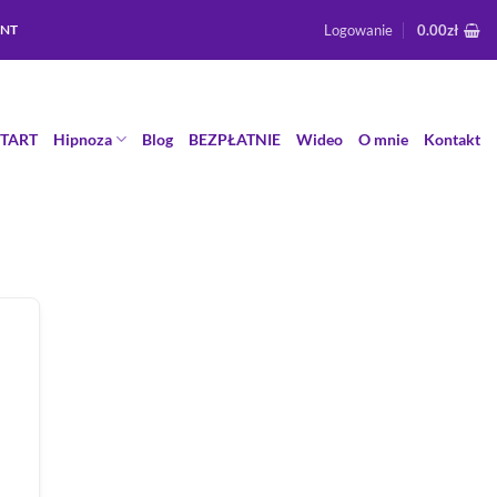
Logowanie
0.00
zł
ENT
START
Hipnoza
Blog
BEZPŁATNIE
Wideo
O mnie
Kontakt