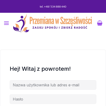
Przewiń
tel. +48/ 534 888 440
do
zawartości
Hej! Witaj z powrotem!