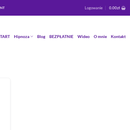
Logowanie
0.00
zł
ENT
START
Hipnoza
Blog
BEZPŁATNIE
Wideo
O mnie
Kontakt