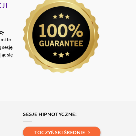
JI
ozy
 mi to
 sesję.
ąc się
SESJE HIPNOTYCZNE:
TOCZYŃSKI ŚREDNIE