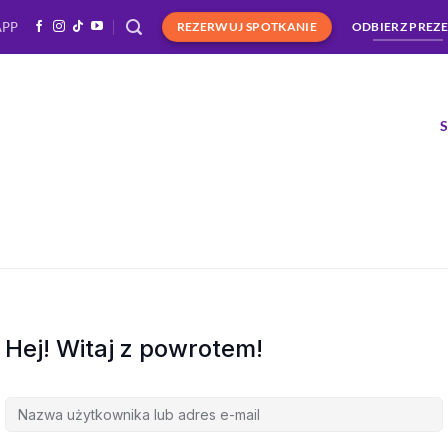
APP
REZERWUJ SPOTKANIE
ODBIERZ PREZ
Hej! Witaj z powrotem!