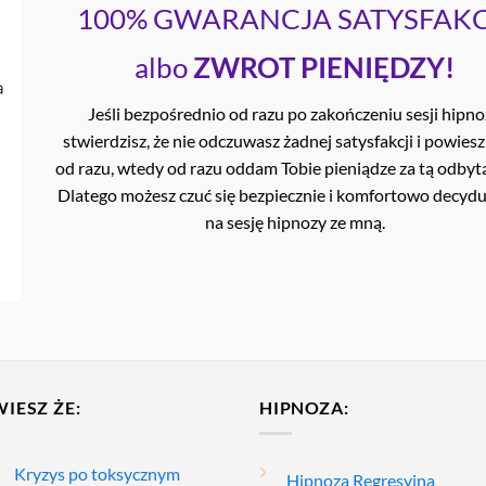
100% GWARANCJA SATYSFAKC
albo
ZWROT PIENIĘDZY!
Jeśli bezpośrednio od razu po zakończeniu sesji hipn
stwierdzisz, że nie odczuwasz żadnej satysfakcji i powiesz
od razu, wtedy od razu oddam Tobie pieniądze za tą odbytą
Dlatego możesz czuć się bezpiecznie i komfortowo decyduj
na sesję hipnozy ze mną.
WIESZ ŻE:
HIPNOZA:
Kryzys po toksycznym
Hipnoza Regresyjna