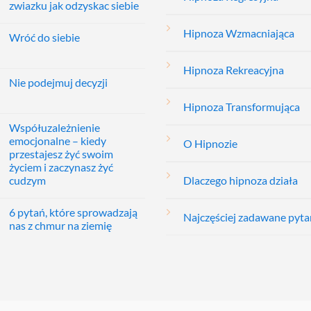
zwiazku jak odzyskac siebie
Hipnoza Wzmacniająca
Wróć do siebie
Hipnoza Rekreacyjna
Nie podejmuj decyzji
Hipnoza Transformująca
Współuzależnienie
emocjonalne – kiedy
O Hipnozie
przestajesz żyć swoim
życiem i zaczynasz żyć
cudzym
Dlaczego hipnoza działa
6 pytań, które sprowadzają
Najczęściej zadawane pyta
nas z chmur na ziemię