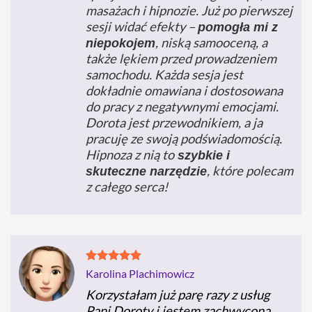
masażach i hipnozie. Już po pierwszej
sesji widać efekty –
pomogła mi z
, niską samooceną, a
niepokojem
także lękiem przed prowadzeniem
samochodu. Każda sesja jest
dokładnie omawiana i dostosowana
do pracy z negatywnymi emocjami.
Dorota jest przewodnikiem, a ja
pracuję ze swoją podświadomością.
Hipnoza z nią to
szybkie i
, które polecam
skuteczne narzędzie
z całego serca!
Karolina Plachimowicz
Korzystałam już parę razy z usług
Pani Doroty i jestem zachwycona