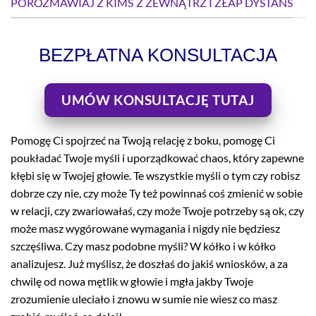
POROZMAWIAJ Z KIMŚ Z ZEWNĄTRZ I ZŁAP DYSTANS
BEZPŁATNA KONSULTACJA
UMÓW KONSULTACJĘ TUTAJ
Pomogę Ci spojrzeć na Twoją relację z boku, pomogę Ci
poukładać Twoje myśli i uporządkować chaos, który zapewne
kłębi się w Twojej głowie. Te wszystkie myśli o tym czy robisz
dobrze czy nie, czy może Ty też powinnaś coś zmienić w sobie
w relacji, czy zwariowałaś, czy może Twoje potrzeby są ok, czy
może masz wygórowane wymagania i nigdy nie będziesz
szczęśliwa. Czy masz podobne myśli? W kółko i w kółko
analizujesz. Już myślisz, że doszłaś do jakiś wniosków, a za
chwilę od nowa mętlik w głowie i mgła jakby Twoje
zrozumienie uleciało i znowu w sumie nie wiesz co masz