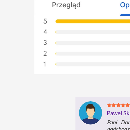
Paweł Sk
Pani Do
podchodzi