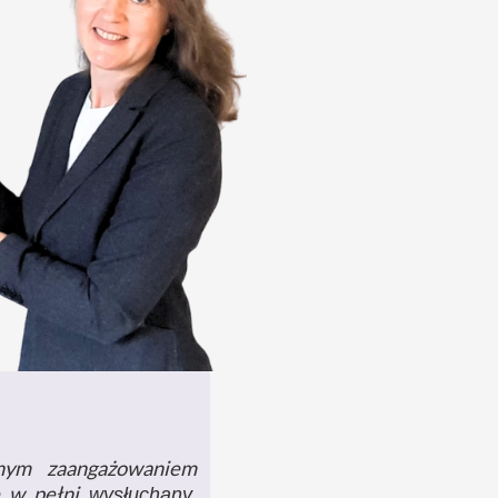
nym zaangażowaniem
ię w pełni
wysłuchany,