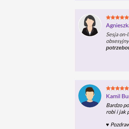
Agnieszk
Sesja on-
obsesyjny
potrzeb
Kamil Bu
Bardzo po
robi i ja
♥️ Pozdra