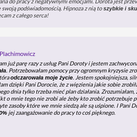
na do pracy z negatywnymi emocjami. Dorota jest przew
e swoją podświadomością. Hipnoza z nią to
szybkie i sk
ecam z całego serca!
 Plachimowicz
am już parę razy z usług Pani Doroty i jestem zachwycon
. Potrzebowałam pomocy przy ogromnym kryzysie zro
ła
tóra
. Jestem spokojniejsza, siln
odczarowała moje życie
m dzięki Pani Dorocie, że z więzienia jakie sobie zrobi
ego dnia tylko trzeba mieć plan działania. Zrozumiałam, że
kt o mnie tego nie zrobi ale żeby kto zrobić potrzebuj
yte zasoby które we mnie siedzą ale są uśpione. I Pani 
jej zaangażowanie do pracy to coś pięknego.
00%