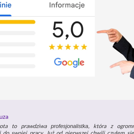
uza
rota to prawdziwa
, która z ogrom
profesjonalistka
 do swojej pracy. Już od pierwszej chwili czułem s