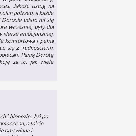
oces. Jakość usług na
oich potrzeb, a każde
i Dorocie udało mi się
re wcześniej były dla
w sferze emocjonalnej,
le komfortowa i pełna
i,
ać się z trudnościam
a polecam Panią Dorotę
kuję za to, jak wiele
h i hipnozie. Już po
samooceną, a także
ie omawiana i