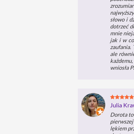
zrozumian
najwyższy
słowo i d
dotrzeć d
mnie niej
jak i w c
zaufania.
ale równi
każdemu, 
wniosła P
Julia Kr
Dorota to 
pierwszej
lękiem pr