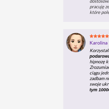
dostosowa
pracuję z
które pol
Karolina
Korzystał
podarowa
hipnozę k
Zrozumiała
ciągu jedn
zadbam ni
swoje ukr
tym 100