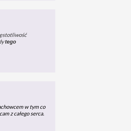
zęstotliwość
dy
tego
 fachowcem w tym co
ecam z całego serca.