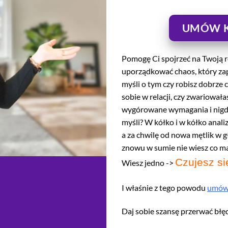
UMÓW K
Pomogę Ci spojrzeć na Twoją r
uporządkować chaos, który zap
myśli o tym czy robisz dobrze 
sobie w relacji, czy zwariował
wygórowane wymagania i nigdy
myśli? W kółko i w kółko analiz
a za chwilę od nowa mętlik w g
znowu w sumie nie wiesz co mas
Czujesz się
Wiesz jedno ->
I właśnie z tego powodu
umów 
Daj sobie szansę przerwać błędn