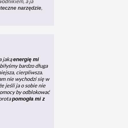
odnikiem, a ja
,
uteczne narzędzie
a jaką
energię mi
biłyśmy bardzo długa
iejsza, cierpliwsza.
łam nie wychodzi się w
 jeśli ja o sobie nie
e pomocy by odblokować
Dorota
pomogła mi z