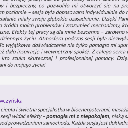
y i bezpieczny, co pozwoliło mi otworzyć się na pr
m poziomie – sesja była dopasowana indywidualnie do m
ziałanie miały swoje głębokie uzasadnienie. Dzięki Pan
o źródła moich problemów i zrozumieć mechanizmy, któ
asne. Efekty tej pracy są dla mnie bezcenne – zarówno 
odziennym życiu. Atmosfera podczas sesji była niezwyk
 To wyjątkowe doświadczenie nie tylko pomogło mi
upor
eż dało inspirację i wewnętrzny spokój. Z całego serc
kto szuka skutecznej i profesjonalnej pomocy. Dzię
ani do mojego życia!
awczyńska
ciepła i świetna specjalistka w bioenergoterapii, masażac
 sesji widać efekty –
, niską 
pomogła mi z niepokojem
zed prowadzeniem samochodu. Każda sesja jest dokładn