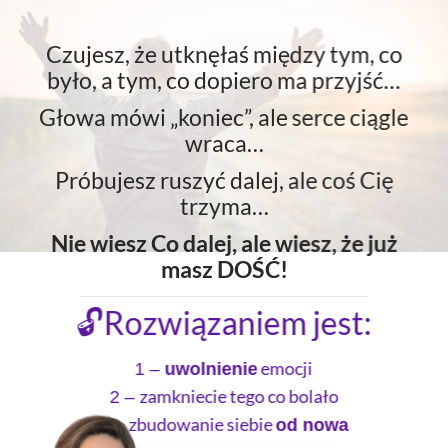
Czujesz, że utknęłaś między tym, co
było, a tym, co dopiero ma przyjść…
Głowa mówi „koniec”, ale serce ciągle
wraca…
Próbujesz ruszyć dalej, ale coś Cię
trzyma…
Nie wiesz Co dalej, ale wiesz, że już
masz DOŚĆ!
🔓Rozwiązaniem jest:
emocji
1 –
uwolnienie
zamkniecie tego co bolało
2 –
zbudowanie siebie
3 –
od nowa