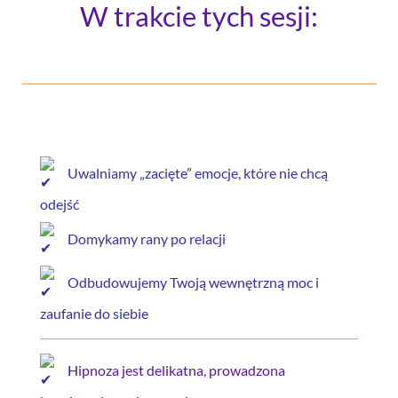
W trakcie tych sesji:
Uwalniamy „zacięte” emocje, które nie chcą
odejść
D
omykamy rany po relacji
O
dbudowujemy Twoją wewnętrzną moc i
zaufanie do siebie
Hipnoza jest delikatna, prowadzona