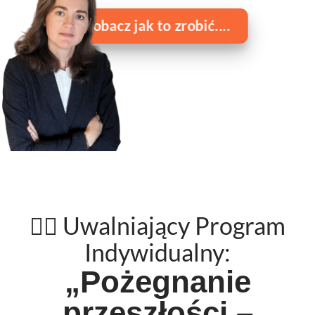
Zobacz jak to zrobić....
🧘‍♀️ Uwalniający
Program
Indywidualny:
„Pożegnanie
przeszłości –